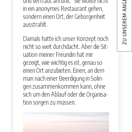
ZU UNSEREM ANGEBOT
und ver­traut anfühlt.” Sie wollte nicht
in ein anonymes Restau­rant gehen,
son­dern einen Ort, der Gebor­gen­heit
ausstrahlt.
Damals hat­te ich unser Konzept noch
nicht so weit durch­dacht. Aber die Sit­
u­a­tion mein­er Fre­undin hat mir
gezeigt, wie wichtig es ist, genau so
einen Ort anzu­bi­eten. Einen, an dem
man nach ein­er Beerdi­gung in Solin­
gen zusam­menkom­men kann, ohne
sich um den Ablauf oder die Organ­i­sa­
tion sor­gen zu müssen.