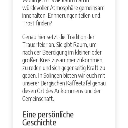
würde­voller Atmo­sphäre gemein­sam
innehal­ten, Erin­nerun­gen teilen und
Trost find­en?
Genau hier set­zt die Tra­di­tion der
Trauer­feier an. Sie gibt Raum, um
nach der Beerdi­gung im kleinen oder
großen Kreis zusam­men­zukom­men,
zu reden und sich gegen­seit­ig Kraft zu
geben. In Solin­gen bieten wir euch mit
unser­er Ber­gis­chen Kaf­feetafel genau
diesen Ort des Ankom­mens und der
Gemein­schaft.
Eine persönliche
Geschichte