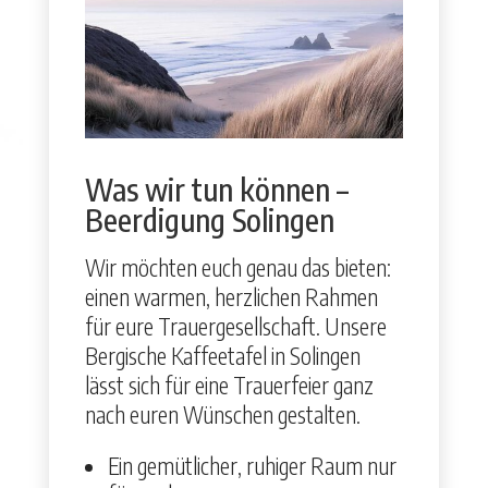
Was wir tun können –
Beerdigung Solingen
Wir möcht­en euch genau das bieten:
einen war­men, her­zlichen Rah­men
für eure Trauerge­sellschaft. Unsere
Ber­gis­che Kaf­feetafel in Solin­gen
lässt sich für eine Trauer­feier ganz
nach euren Wün­schen gestal­ten.
Ein gemütlich­er, ruhiger Raum nur