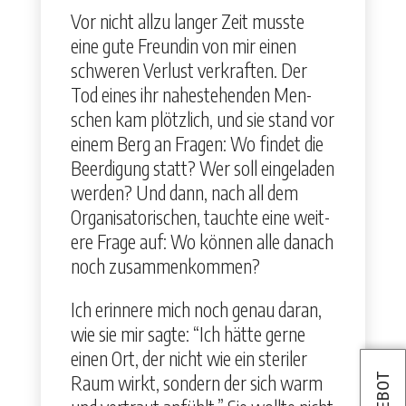
Vor nicht allzu langer Zeit musste
eine gute Fre­undin von mir einen
schw­eren Ver­lust verkraften. Der
Tod eines ihr nah­este­hen­den Men­
schen kam plöt­zlich, und sie stand vor
einem Berg an Fra­gen: Wo find­et die
Beerdi­gung statt? Wer soll ein­ge­laden
wer­den? Und dann, nach all dem
Organ­isatorischen, tauchte eine weit­
ere Frage auf: Wo kön­nen alle danach
noch zusam­menkom­men?
Ich erin­nere mich noch genau daran,
wie sie mir sagte: “Ich hätte gerne
einen Ort, der nicht wie ein ster­il­er
Raum wirkt, son­dern der sich warm