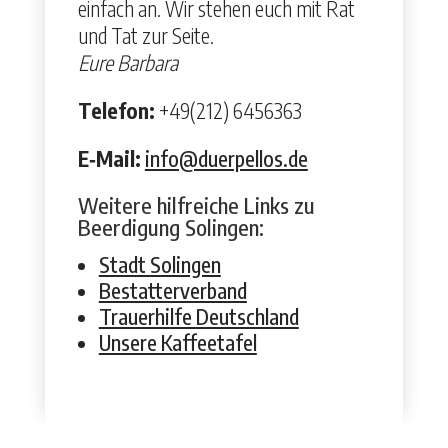
ein­fach an. Wir ste­hen euch mit Rat
und Tat zur Seite.
Eure Bar­bara
Tele­fon:
+49(212) 6456363
E‑Mail:
info@duerpellos.de
Weitere hilfreiche Links zu
Beerdigung Solingen:
Stadt Solin­gen
Bestat­ter­ver­band
Trauer­hil­fe Deutsch­land
Unsere Kaf­feetafel