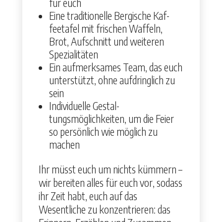
für euch
Eine tra­di­tionelle Ber­gis­che Kaf­
feetafel mit frischen Waf­feln,
Brot, Auf­schnitt und weit­eren
Spezial­itäten
Ein aufmerk­sames Team, das euch
unter­stützt, ohne auf­dringlich zu
sein
Indi­vidu­elle Gestal­
tungsmöglichkeit­en, um die Feier
so per­sön­lich wie möglich zu
machen
Ihr müsst euch um nichts küm­mern –
wir bere­it­en alles für euch vor, sodass
ihr Zeit habt, euch auf das
Wesentliche zu konzen­tri­eren: das